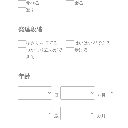
食べる
乗る
遊ぶ
発達段階
寝返りを打てる
はいはいができる
つかまり立ちがで
歩ける
きる
年齢
〜
歳
カ月
歳
カ月