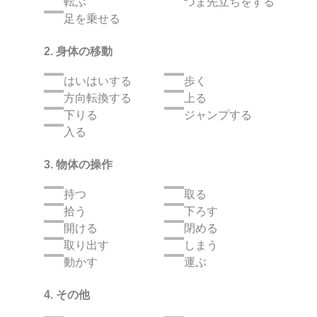
転ぶ
つま先立ちをする
足を乗せる
2. 身体の移動
はいはいする
歩く
方向転換する
上る
下りる
ジャンプする
入る
3. 物体の操作
持つ
取る
拾う
下ろす
開ける
閉める
取り出す
しまう
動かす
運ぶ
4. その他